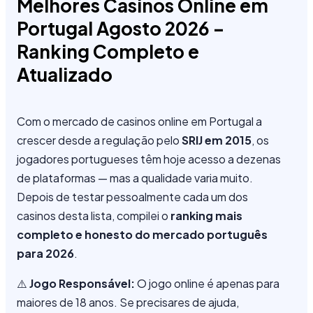
Melhores Casinos Online em
Portugal Agosto 2026 –
Ranking Completo e
Atualizado
Com o mercado de casinos online em Portugal a
crescer desde a regulação pelo
SRIJ em 2015
, os
jogadores portugueses têm hoje acesso a dezenas
de plataformas — mas a qualidade varia muito.
Depois de testar pessoalmente cada um dos
casinos desta lista, compilei o
ranking mais
completo e honesto do mercado português
para 2026
.
⚠️
Jogo Responsável:
O jogo online é apenas para
maiores de 18 anos. Se precisares de ajuda,