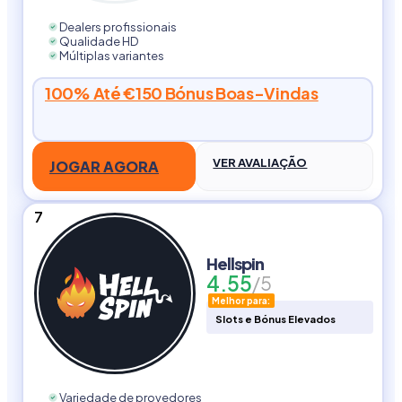
Dealers profissionais
Qualidade HD
Múltiplas variantes
100% Até €150 Bónus Boas-Vindas
VER AVALIAÇÃO
JOGAR AGORA
7
Hellspin
4.55
/5
Melhor para:
Slots e Bónus Elevados
Variedade de provedores