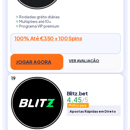
Rodadas grátis diárias
Multipliers até 10x
Programa VIP premium
100% Até €350 + 100 Spins
VER AVALIAÇÃO
JOGAR AGORA
19
Blitz.bet
4.45
/5
Melhor para:
Apostas Rápidas em Direto