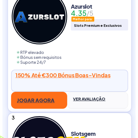
Azurslot
4.35
/5
Melhor para:
Slots Premium e Exclusivos
RTP elevado
Bónus sem requisitos
Suporte 24/7
150% Até €300 Bónus Boas-Vindas
VER AVALIAÇÃO
JOGAR AGORA
3
Slotsgem