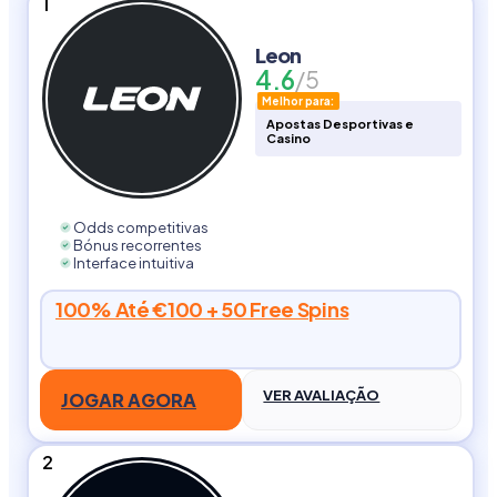
1
Leon
4.6
/5
Melhor para:
Apostas Desportivas e
Casino
Odds competitivas
Bónus recorrentes
Interface intuitiva
100% Até €100 + 50 Free Spins
VER AVALIAÇÃO
JOGAR AGORA
2