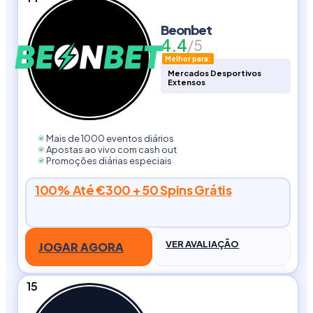
Beonbet
4.4
/5
Melhor para:
Mercados Desportivos
Extensos
Mais de 1000 eventos diários
Apostas ao vivo com cash out
Promoções diárias especiais
100% Até €300 + 50 Spins Grátis
VER AVALIAÇÃO
JOGAR AGORA
15