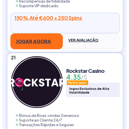
Recompensas de fidelidade
Suporte VIP dedicado
150% Até €600 + 250 Spins
VER AVALIAÇÃO
JOGAR AGORA
21
Rockstar Casino
4.35
/5
Melhor para:
Jogos Exclusivos de Alta
Volatilidade
Bónus de Boas-vindas Generoso
Suporte ao Cliente 24/7
Transações Rápidas e Seguras