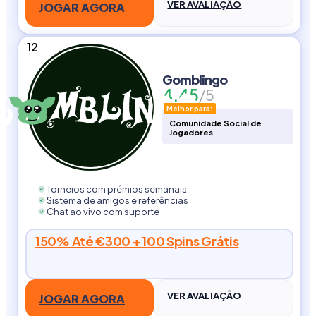
VER AVALIAÇÃO
JOGAR AGORA
12
Gomblingo
4.45
/5
Melhor para:
Comunidade Social de
Jogadores
Torneios com prémios semanais
Sistema de amigos e referências
Chat ao vivo com suporte
150% Até €300 + 100 Spins Grátis
VER AVALIAÇÃO
JOGAR AGORA