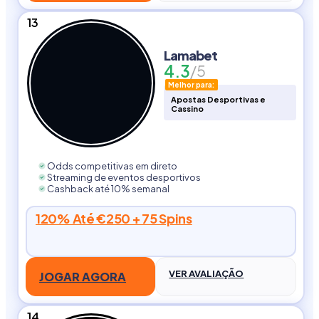
13
Lamabet
4.3
/5
Melhor para:
Apostas Desportivas e
Cassino
Odds competitivas em direto
Streaming de eventos desportivos
Cashback até 10% semanal
120% Até €250 + 75 Spins
VER AVALIAÇÃO
JOGAR AGORA
14