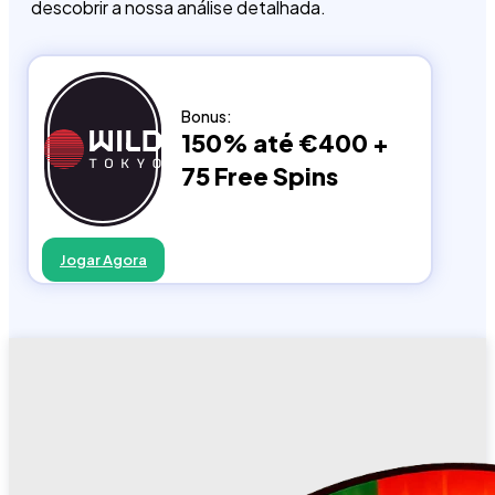
descobrir a nossa análise detalhada.
Bonus:
150% até €400 +
75 Free Spins
Jogar Agora