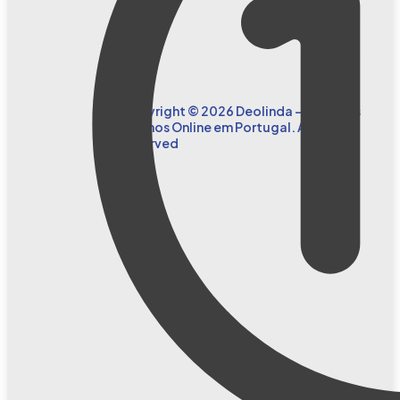
Copyright © 2026 Deolinda – Melhores
Casinos Online em Portugal. All Rights
Reserved