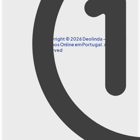
Copyright © 2026 Deolinda – Melhores
Casinos Online em Portugal. All Rights
Reserved