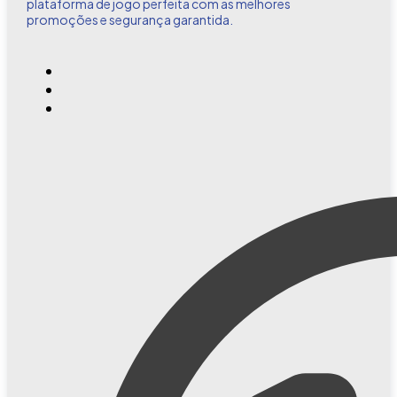
plataforma de jogo perfeita com as melhores
promoções e segurança garantida.