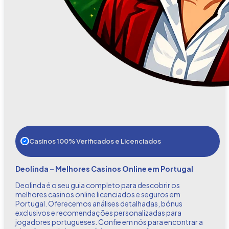
Casinos 100% Verificados e Licenciados
Deolinda – Melhores Casinos Online em Portugal
Deolinda é o seu guia completo para descobrir os
melhores casinos online licenciados e seguros em
Portugal. Oferecemos análises detalhadas, bónus
exclusivos e recomendações personalizadas para
jogadores portugueses. Confie em nós para encontrar a