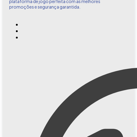
plataforma de jogo perfeita com as melhores
promoções e segurança garantida.