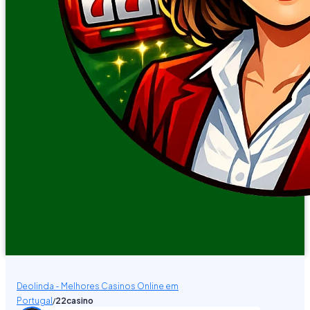
Deolinda - Melhores Casinos Online em
Portugal
22casino
/