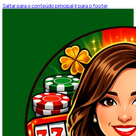
Saltar para o conteúdo principal
Ir para o footer