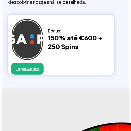
descobrir a nossa análise detalhada.
Bonus:
150% até €600 +
250 Spins
Jogar Agora