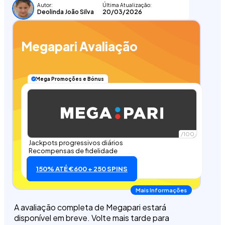
Autor:
Última Atualização:
Deolinda João Silva
20/03/2026
Megapari Avaliação
Mega Promoções e Bónus
/100
Jackpots progressivos diários
Recompensas de fidelidade
Suporte VIP dedicado
150% ATÉ €600 + 250 SPINS
Mais Informações
A avaliação completa de Megapari estará
disponível em breve. Volte mais tarde para